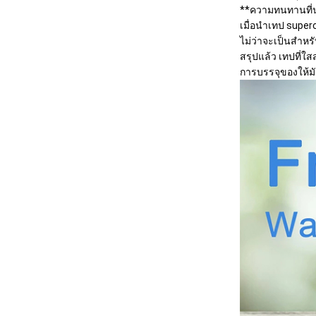
**ความทนทานที่น่า
เมื่อนําเทป supe
ไม่ว่าจะเป็นสําห
สรุปแล้ว เทปที่ใ
การบรรจุของให้มั