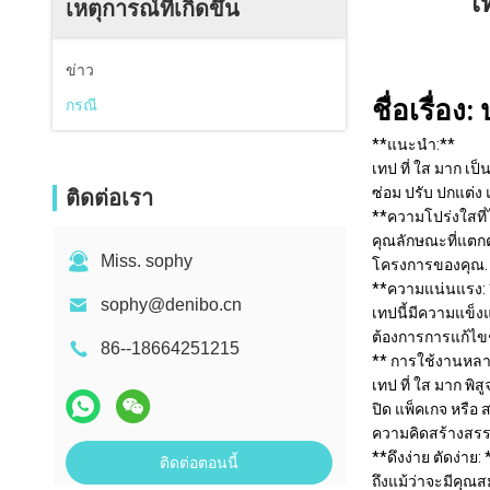
เ
เหตุการณ์ที่เกิดขึ้น
ข่าว
ชื่อเรื่อง
กรณี
**แนะนํา:**
เทป ที่ ใส มาก เป็น
ซ่อม ปรับ ปกแต่ง 
ติดต่อเรา
**ความโปร่งใสที่ไม
คุณลักษณะที่แตกต่
Miss. sophy
โครงการของคุณ.
**ความแน่นแรง: 
sophy@denibo.cn
เทปนี้มีความแข็ง
ต้องการการแก้ไขช
86--18664251215
** การใช้งานหล
เทป ที่ ใส มาก พิ
ปิด แพ็คเกจ หรือ 
ความคิดสร้างสรร
**ดึงง่าย ตัดง่าย: 
ติดต่อตอนนี้
ถึงแม้ว่าจะมีคุณ