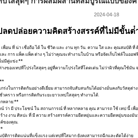
ทปใสสุดๆ การผสมผสานที่สมบูรณ์แบบของคว
2024-04-18
: ปลดปล่อยความคิดสร้างสรรค์ที่ไม่มีขั้นต่ํ
 เพื่อน ที่ น่า เชื่อถือ ได้ ใน ชีวิต และ งาน ทุก วัน. ความ ใส และ คุณสมบัติ ที่ ต
และ การ แพ็ค แพ็ค ต่าง ๆ.ไม่ว่าคุณจะทํางานในบ้าน หรือจัดเก็บไฟล์ในออฟฟ
่มีคู่แข่ง:**
างของเทปที่โปร่งใสสุดๆ อยู่ที่ความโปร่งใสที่โดดเด่น ไม่ว่าผิวที่คุณใช้ม
**
แกร่งในการติดกันอย่างดีเยี่ยม สามารถจับสับสนกันได้อย่างมั่นคงกับวัสดุต
ั่วคราว หรือการติดกันระยะยาวเทปใสสุดๆ ทํางานได้.
ากหลาย:**
สูจน์ ว่า มี ประโยชน์ ใน สถานการณ์ ที่ หลากหลาย คุณ สามารถ ใช้ เทป นี้ เพื่
สร้าง งาน ศิลปะ ที่ มี ความ สร้างสรรค์ความยืดหยุ่นและความยืดหยุ่นของมัน
ค์ของคุณ.
**
สมบัติการติดแน่นที่แข็งแรง แต่เทปที่ใสมาก ยังคงสามารถฉีกและตัดได้ง่าย