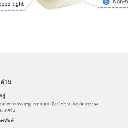
อด่วน
อยู่
ซนอุตสาหกรรมฟูลู เขตชุนเด่ เมืองโฟชาน จังหวัดกวางดง
ระเทศจีน
ทรศัพท์