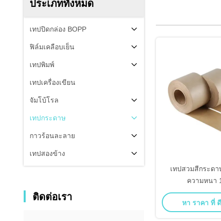
ประเภททั้งหมด
เทปปิดกล่อง BOPP
ฟิล์มเคลือบเย็น
เทปพิมพ์
เทปเครื่องเขียน
จัมโบ้โรล
เทปกระดาษ
กาวร้อนละลาย
เทปสองข้าง
เทปสวมสีกระดาษ
ความหนา 
ติดต่อเรา
หา ราคา ที่ ดี