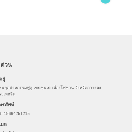
อด่วน
อยู่
ซนอุตสาหกรรมฟูลู เขตชุนเด่ เมืองโฟชาน จังหวัดกวางดง
ระเทศจีน
ทรศัพท์
6--18664251215
ีเมล