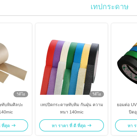
เทปกระดาษ
วิดีโอ
วิดีโอ
ทับทิมศิลปะ
เทปปิดกระดาษทับทิม กันฝุ่น ความ
ยอมต่อ UV 
140mic
หนา 140mic
ปิดอ
 ที่สุด
หา ราคา ที่ ดี ที่สุด
หา รา