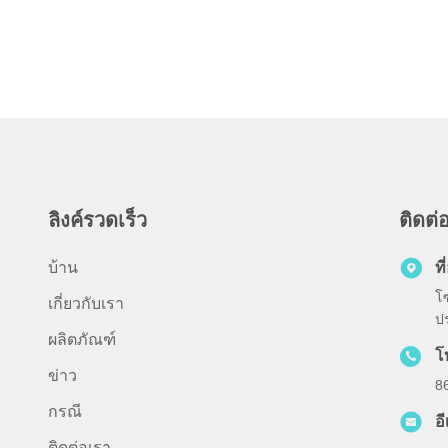
ลิงค์รวดเร็ว
ติดต่
บ้าน
ที่
โ
เกี่ยวกับเรา
ป
ผลิตภัณฑ์
โ
ข่าว
8
กรณี
อ
ติดต่อเรา