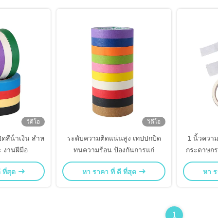
วิดีโอ
วิดีโอ
ดสีน้ําเงิน สําห
ระดับความติดแน่นสูง เทปปกปิด
1 นิ้วคว
 งานฝีมือ
ทนความร้อน ป้องกันการแก่
กระดาษก
ก
 ที่สุด
หา ราคา ที่ ดี ที่สุด
หา รา
1