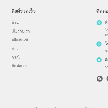
ลิงค์รวดเร็ว
ติดต่
บ้าน
ที่
โ
เกี่ยวกับเรา
ป
ผลิตภัณฑ์
โ
ข่าว
8
กรณี
อ
ติดต่อเรา
s